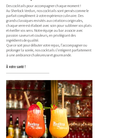
Des cocktails pour accompagner chaque moment !
Au Sherlock Verdun, nos cocktails sont pensés comme le
parfait complément à votre expérience culinaire. Des
grands classiques revisités aux créations originales,
chaque verre est élaboré avec soin pour sublimer vos plats
et éveiller vos sens. Notre équipe au bar associe avec
passion saveurs et couleurs, en privilégiant des
ingrédients de qualité.
Que ce soit pour débuter votre repas, l’accompagner ou
prolonger la soirée, nos cocktails s’intègrent parfaitement
à une ambiance chaleureuse et gourmande.
À votre santé !