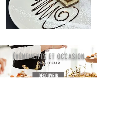
ÉVÉNEMENTS ET OCCASION
TRAITEUR
DÉCOUVRIR
« Personnel au top, nourriture de qualité, plats plus que copieux, nous
avons passé un super moment! Je recommande !
»
Lorenzo Vaast, publié le 16 décembre 2024