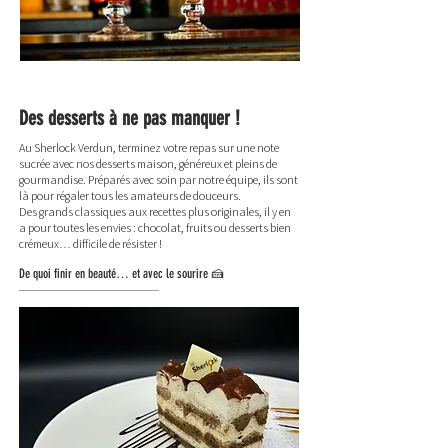
Des desserts à ne pas manquer !
Au Sherlock Verdun, terminez votre repas sur une note
sucrée avec nos desserts maison, généreux et pleins de
gourmandise. Préparés avec soin par notre équipe, ils sont
là pour régaler tous les amateurs de douceurs.
Des grands classiques aux recettes plus originales, il y en
a pour toutes les envies : chocolat, fruits ou desserts bien
crémeux… difficile de résister !
De quoi finir en beauté… et avec le sourire 🍰