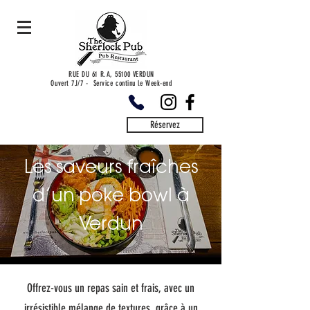
RUE DU 61 R.A, 55100 VERDUN
Ouvert 7J/7 - Service continu le Week-end
Réservez
Les saveurs fraîches
d’un poke bowl à
Verdun
Offrez-vous un repas sain et frais, avec un
irrésistible mélange de textures, grâce à un